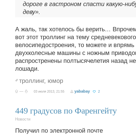
дороге в гастроном спасти какую-ниб
деву».
А жаль, так хотелось бы верить… Впрочем
вот этот троллинг на тему средневекового
велосипедостроения, то можете и впрямь 
двухколесные машины с ножным приводо
распростренены полтысячелетия назад н
лошади.
троллинг
,
юмор
—
yababay
03 июля 2013, 21:55
2
449 градусов по Фаренгейту
Новости
Получил по электронной почте