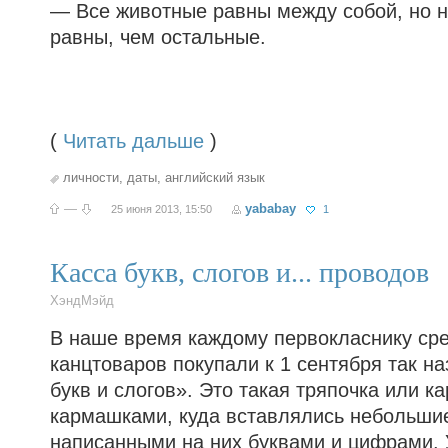
— Все животные равны между собой, но 
равны, чем остальные.
(
Читать дальше
)
личности
,
даты
,
английский язык
—
yababay
25 июня 2013, 15:50
1
Касса букв, слогов и... проводов
ХэндМэйд
В наше время каждому первокласнику ср
канцтоваров покупали к 1 сентября так н
букв и слогов». Это такая тряпочка или ка
кармашками, куда вставлялись небольшие
написанными на них буквами и цифрами. 