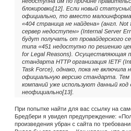
недоступна им по причине правитель
блокировки[12]. Если новый статусны
официально, то вместо малоинформ
«404 страница не найдена» (англ. Not 
сервер недоступен» (Internal Server Er
будут получать от провайдерского с
типа «451 недоступно по решению цен
for Legal Reasons). Осуществляющая 
стандарта HTTP организация IETF (Inte
Task Force), однако, пока не включила 
официальную версию стандарта. Тем 
компаний уже используют данный код
неофициально[13].
При попытке найти для вас ссылку на са
Бредбери я увидел предупреждение: «По
произведения убран с сайта по требован