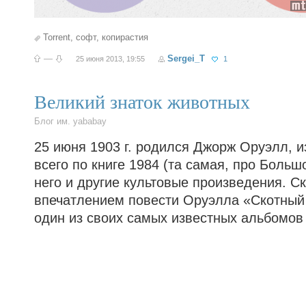
Torrent
,
софт
,
копирастия
—
Sergei_T
25 июня 2013, 19:55
1
Великий знаток животных
Блог им. yababay
25 июня 1903 г. родился Джорж Оруэлл, 
всего по книге 1984 (та самая, про Большо
него и другие культовые произведения. С
впечатлением повести Оруэлла «Скотный 
один из своих самых известных альбомов