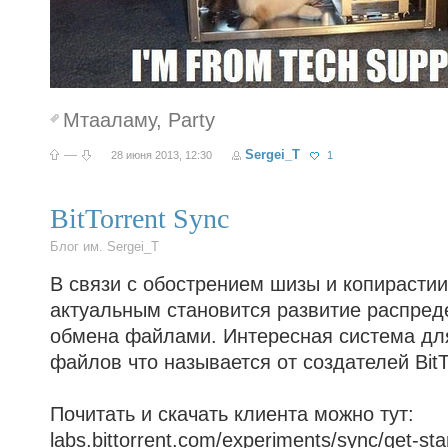
Мтааламу
,
Party
—
Sergei_T
28 июня 2013, 12:30
1
BitTorrent Sync
Блог им. Sergei_T
В связи с обострением шизы и копирастии
актуальным становится развитие распре
обмена файлами. Интересная система дл
файлов что называется от создателей BitT
Почитать и скачать клиента можно тут:
labs.bittorrent.com/experiments/sync/get-sta