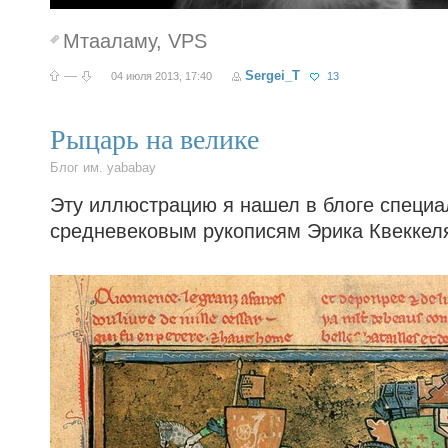
Мтааламу
,
VPS
—
Sergei_T
04 июля 2013, 17:40
13
Рыцарь на велике
Блог им. yababay
Эту иллюстрацию я нашел в блоге специа
средневековым рукописям Эрика Квеккел