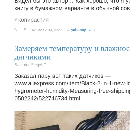
Видел бы это автор… Как хорошо, что я у
книгу в бумажном варианте в обычной сов
копирастия
—
yababay
02 июля 2013, 10:20
1
Замеряем температуру и влажно
датчиками
Блог им. Sergei_T
Заказал пару вот таких датчиков —
www.aliexpress.com/item/Black-2-in-1-new-lc
hygrometer-humidity-Measuring-free-shippin
0502242/522746734.html