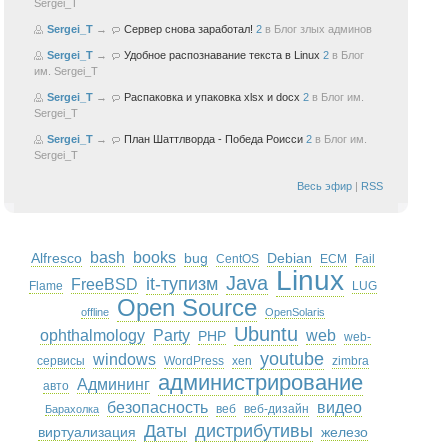
Sergei_T
Sergei_T
→
Сервер снова заработал!
2
в
Блог злых админов
Sergei_T
→
Удобное распознавание текста в Linux
2
в
Блог
им. Sergei_T
Sergei_T
→
Распаковка и упаковка xlsx и docx
2
в
Блог им.
Sergei_T
Sergei_T
→
План Шаттлворда - Победа Роисси
2
в
Блог им.
Sergei_T
Весь эфир
|
RSS
bash
books
Alfresco
bug
Debian
CentOS
ECM
Fail
Linux
Java
it-тупизм
FreeBSD
Flame
LUG
Open Source
offline
OpenSolaris
Ubuntu
ophthalmology
Party
web
PHP
web-
youtube
windows
сервисы
WordPress
xen
zimbra
администрирование
Админинг
авто
безопасность
видео
веб
веб-дизайн
Барахолка
Даты
дистрибутивы
виртуализация
железо