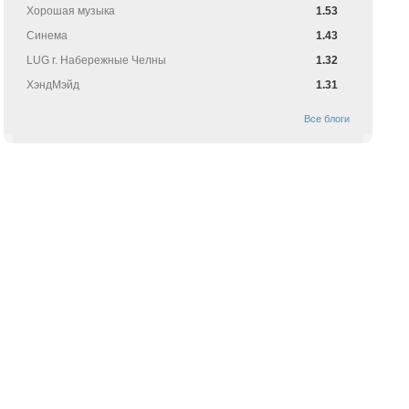
Хорошая музыка
1.53
Синема
1.43
LUG г. Набережные Челны
1.32
ХэндМэйд
1.31
Все блоги