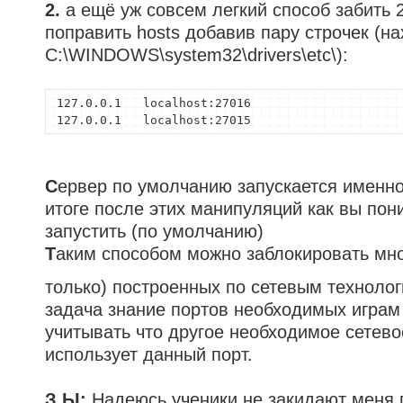
2.
а ещё уж совсем легкий способ забить 2
поправить hosts добавив пару строчек (на
C:\WINDOWS\system32\drivers\etc\):
127.0.0.1   localhost:27016

127.0.0.1   localhost:27015
С
ервер по умолчанию запускается именно
итоге после этих манипуляций как вы пон
запустить (по умолчанию)
Т
аким способом можно заблокировать мног
только) построенных по сетевым техноло
задача знание портов необходимых играм
учитывать что другое необходимое сетев
использует данный порт.
З.Ы:
Надеюсь ученики не закидают меня 