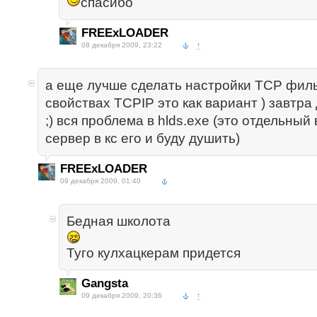
спасибо
FREExLOADER
08 декабря 2009, 23:22
↑
а еще лучше сделать настройки TCP фил
свойствах TCPIP это как вариант ) завтра
;) вся проблема в hlds.exe (это отдельны
сервер в кс его и буду душить)
FREExLOADER
09 декабря 2009, 01:40
Бедная школота
Туго кулхацкерам придется
Gangsta
09 декабря 2009, 20:36
↑