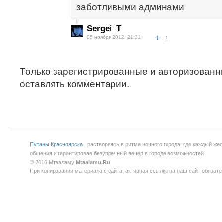
заботливыми админами
Sergei_T
05 ноября 2012, 21:31
↑
Только зарегистрированные и авторизованн
оставлять комментарии.
Путаны Красноярска
, растворяясь в ритме ночного города, где каждый ж
общения и гарантировав безупречный вечер в городе возможностей
© 2016 Мтааламу
Mtaalamu.Ru
При копировании материала с сайта, активная ссылка на наш сайт обязате