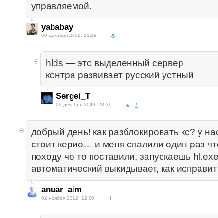
управляемой.
yababay
09 декабря 2009, 21:18
hlds — это выделенный сервер
контра развивает русский устный
Sergei_T
09 декабря 2009, 23:31
↑
добрый день! как разблокировать кс? у на
стоит керио… и меня спалили один раз чт
походу чо то поставили, запускаешь hl.exe
автоматический выкидывает, как исправит
anuar_aim
02 ноября 2012, 12:00