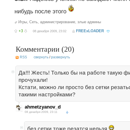
нибудь после этого
Игры
,
Сеть
,
администрирование
,
злые админы
+3
FREExLOADER
08 декабря 2009, 23:02
Комментарии (
20
)
RSS
свернуть
/
развернуть
Да!!! Жесть! Только бы на работе такую ф
прочухали!
Кстати, можно ли просто без сетки резать
такими настройками?
ahmetzyanov_d
08 декабря 2009, 23:11
без сетки тоже резатся нельзя