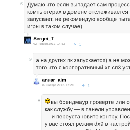
Думаю что если выпадает сам процесс 
компьютерах в домене отслеживается 
запускает, не рекомендую вообще пыта
игры в таком случае)
Sergei_T
02 ноября 2012, 14:52
↑
а на других пк запускается) а не мо
того что я корпоративный хп сп3 у
anuar_aim
02 ноября 2012, 15:28
↑
вы брендмаур проверте или о
как службу — в панели управле
— и переустановите контру. По
у вас стоял режим dx9 в настро