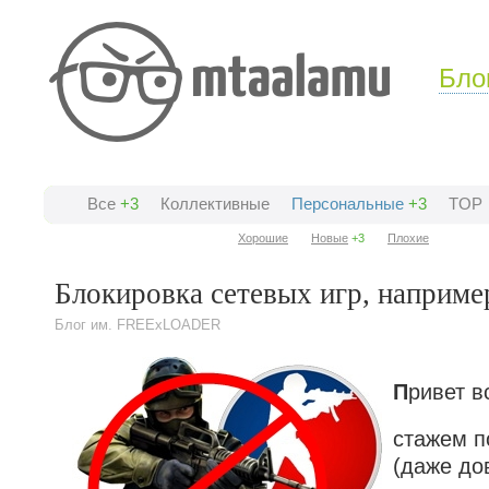
Бло
Все
+3
Коллективные
Персональные
+3
TOP
Хорошие
Новые
+3
Плохие
Блокировка сетевых игр, например
Блог им. FREExLOADER
П
ривет в
стажем п
(даже до