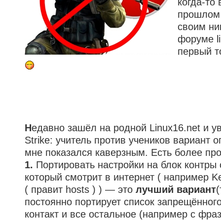
когда-то 
прошлом 
своим н
форуме li
первый т
Н
едавно зашёл на родной Linux16.net и у
Strike: учитель против учеников вариант 
мне показался каверзным. Есть более пр
1.
Портировать настройки на блок контры
который смотрит в интернет ( например Ker
( правит hosts ) ) — это
лучший вариант
(
постоянно портирует список запрещённого
контакт и все остальное (например с фраз