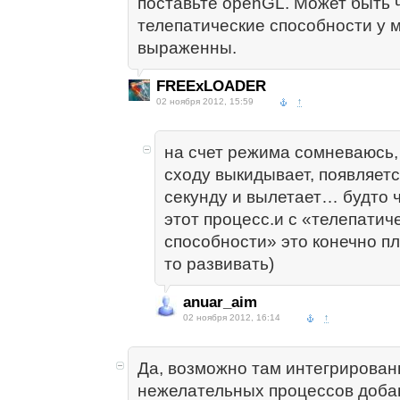
поставьте openGL. Может быть 
телепатические способности у 
выраженны.
FREExLOADER
02 ноября 2012, 15:59
↑
на счет режима сомневаюсь, 
сходу выкидывает, появляетс
секунду и вылетает… будто ч
этот процесс.и с «телепатич
способности» это конечно пл
то развивать)
anuar_aim
02 ноября 2012, 16:14
↑
Да, возможно там интегрирован
нежелательных процессов доба