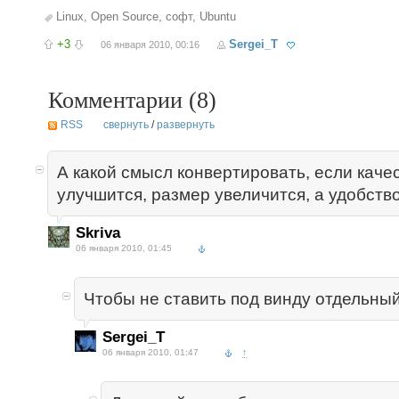
Linux
,
Open Source
,
софт
,
Ubuntu
+3
Sergei_T
06 января 2010, 00:16
Комментарии (
8
)
RSS
свернуть
/
развернуть
А какой смысл конвертировать, если каче
улучшится, размер увеличится, а удобств
Skriva
06 января 2010, 01:45
Чтобы не ставить под винду отдельны
Sergei_T
06 января 2010, 01:47
↑