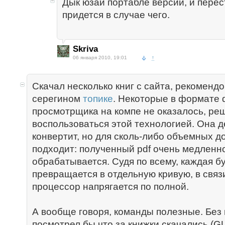
Дык юзай портабле версии, и перес
придется в случае чего.
Skriva
06 января 2010, 19:01
↑
Скачал несколько книг с сайта, рекомендо
серегином
топике
. Некоторые в формате d
просмотрщика на компе не оказалось, ре
воспользоваться этой технологией. Она 
конвертит, но для сколь-либо объемных д
подходит: полученный pdf очень медленн
обрабатывается. Судя по всему, каждая б
превращается в отдельную кривую, в связ
процессор напрягается по полной.
А вообще говоря, команды полезные. Без н
посмотрел бы что за книжки скачались (GU