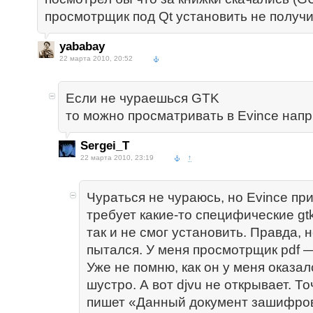
просмотрщик под Qt установить не получи
yababay
22 марта 2010, 20:52
Если не чураешься GTK
то можно просматривать в Evince нап
Sergei_T
22 марта 2010, 23:19
↑
Чураться не чураюсь, но Evince пр
требует какие-то специфические gt
так и не смог установить. Правда, 
пытался. У меня просмотрщик pdf 
Уже не помню, как он у меня оказал
шустро. А вот djvu не открывает. Т
пишет «Данный документ зашифро