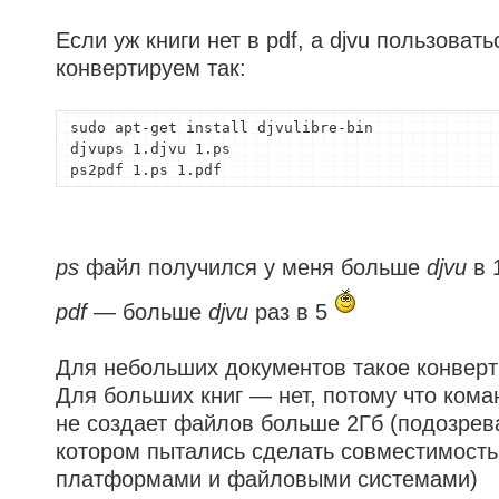
Если уж книги нет в pdf, а djvu пользовать
конвертируем так:
sudo apt-get install djvulibre-bin

djvups 1.djvu 1.ps

ps2pdf 1.ps 1.pdf
ps
файл получился у меня больше
djvu
в 
pdf
— больше
djvu
раз в 5
Для небольших документов такое конверт
Для больших книг — нет, потому что ком
не создает файлов больше 2Гб (подозрев
котором пытались сделать совместимость
платформами и файловыми системами)