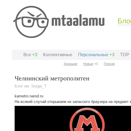
Бло
Все
+3
Коллективные
Персональные
+3
TOP
Хорошие
Новые
+3
Плохие
Челнинский метрополитен
Блог им. Sergei_T
kametro.narod.ru
На всякий случай открываем из запасного браузера на предмет 