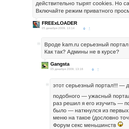
действительно тырят cookies. Но са
Включайте режим приватного прос
FREExLOADER
05 декабря 2009, 13:14
↑
Вроде kam.ru серьезный портал 
Как так? Админы не в курсе?
Gangsta
05 декабря 2009, 13:16
↑
этот серьезный портал!!! — 
подобного — ужасный порт
раз решил я его изучить — п
было — наткнулся из первых
меню на такое (дословно точ
Форум секс меньшинств