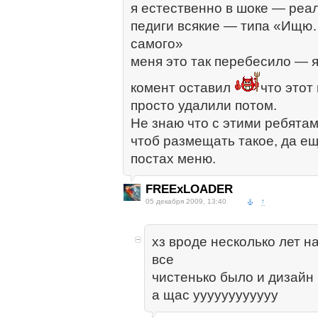
я естественно в шоке — реа
педиги всякие — типа «Ищю…
самого»
меня это так перебесило — я
комент оставил
что этот
просто удалили потом.
Не знаю что с этими ребятам
чтоб размещать такое, да ещ
постах меню.
FREExLOADER
05 декабря 2009, 13:40
↑
хз вроде несколько лет на
все
чистенько было и дизайн 
а щас уууууууууууу