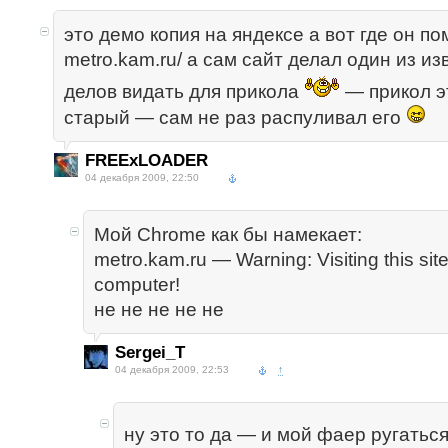
это демо копия на яндексе а вот где он п
metro.kam.ru/ а сам сайт делал один из и
делов видать для прикола
— прикол э
старый — сам не раз распуливал его
FREExLOADER
04 декабря 2009, 22:50
Мой Chrome как бы намекает:
metro.kam.ru — Warning: Visiting this si
computer!
не не не не не
Sergei_T
04 декабря 2009, 22:53
↑
ну это то да — и мой фаер ругатьс