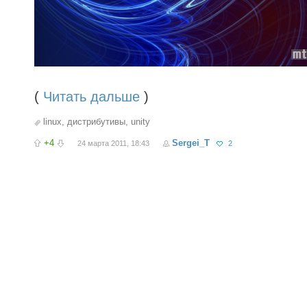
(
Читать дальше
)
linux
,
дистрибутивы
,
unity
+4
Sergei_T
24 марта 2011, 18:43
2