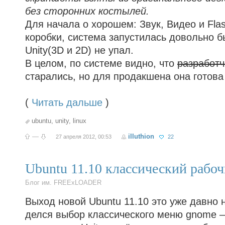
без сторонних костылей.
Для начала о хорошем: Звук, Видео и Fla
коробки, система запустилась довольно б
Unity(3D и 2D) не упал.
В целом, по системе видно, что
разработч
старались, но для продакшена она готов
(
Читать дальше
)
ubuntu
,
unity
,
linux
—
illuthion
27 апреля 2012, 00:53
22
Ubuntu 11.10 классический рабоч
Блог им. FREExLOADER
Выход новой Ubuntu 11.10 это уже давно 
делся выбор классического меню gnome 