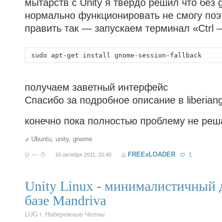
мытарств с Unity я твёрдо решил что без
нормально функционировать не смогу поэ
править так — запускаем терминал «Ctrl –
sudo apt-get install gnome-session-fallback
получаем заветный интерфейс
Спасибо за подробное описание в liberian
конечно пока полностью проблему не ре
Ubuntu
,
unity
,
gnome
—
FREExLOADER
16 октября 2011, 20:40
1
Unity Linux - минималистичный 
базе Mandriva
LUG г. Набережные Челны