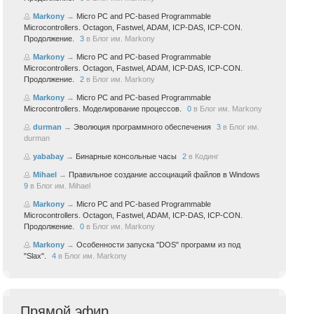
Markony
→
Micro PC and PC-based Programmable
Microcontrollers. Octagon, Fastwel, ADAM, ICP-DAS, ICP-CON.
Продолжение.
3
в
Блог им. Markony
Markony
→
Micro PC and PC-based Programmable
Microcontrollers. Octagon, Fastwel, ADAM, ICP-DAS, ICP-CON.
Продолжение.
2
в
Блог им. Markony
Markony
→
Micro PC and PC-based Programmable
Microcontrollers. Моделирование процессов.
0
в
Блог им. Markony
durman
→
Эволюция программного обеспечения
3
в
Блог им.
durman
yababay
→
Бинарные консольные часы
2
в
Кодинг
Mihael
→
Правильное создание ассоциаций файлов в Windows
9
в
Блог им. Mihael
Markony
→
Micro PC and PC-based Programmable
Microcontrollers. Octagon, Fastwel, ADAM, ICP-DAS, ICP-CON.
Продолжение.
0
в
Блог им. Markony
Markony
→
Особенности запуска "DOS" программ из под
"Slax".
4
в
Блог им. Markony
Прямой эфир