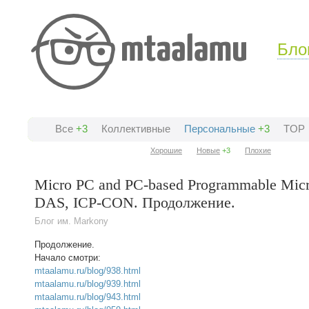
Бло
Все
+3
Коллективные
Персональные
+3
TOP
Хорошие
Новые
+3
Плохие
Micro PC and PC-based Programmable Micro
DAS, ICP-CON. Продолжение.
Блог им. Markony
Продолжение.
Начало смотри:
mtaalamu.ru/blog/938.html
mtaalamu.ru/blog/939.html
mtaalamu.ru/blog/943.html