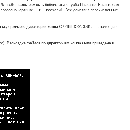
. Для «Дельфистов» есть библиотеки к Турбо Паскалю. Распаковал
 согласно картинке — и… поехали!.. Все действия перечисленные
ия содержимого директории компа C:\7188DOS\DISK\… с помощью
сс). Раскладка файлов по директориям компа была приведена в