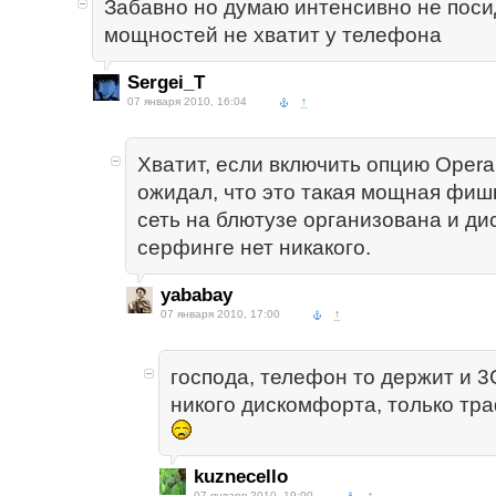
Забавно но думаю интенсивно не пос
мощностей не хватит у телефона
Sergei_T
07 января 2010, 16:04
↑
Хватит, если включить опцию Opera
ожидал, что это такая мощная фиш
сеть на блютузе организована и д
серфинге нет никакого.
yababay
07 января 2010, 17:00
↑
господа, телефон то держит и 3G
никого дискомфорта, только тр
kuznecello
07 января 2010, 19:00
↑