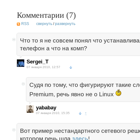
Комментарии (
7
)
RSS
свернуть
/
развернуть
Что то я не совсем понял что устанавлив
телефон а что на комп?
Sergei_T
07 января 2010, 12:57
Судя по тому, что фигурируют такие сло
Premium, речь явно не о Linux
yababay
07 января 2010, 15:35
↑
Вот пример нестандартного сетевого реш
котором речь шла
здесь
!