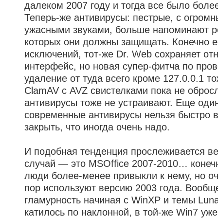
далеком 2007 году и тогда все было боле
Теперь-же антивирусы: пестрые, с огром
ужасными звуками, больше напоминают р
которых они должны защищать. Конечно е
исключений, тот-же Dr. Web сохраняет от
интерфейс, но новая супер-фитча по пров
удаление от туда всего кроме 127.0.0.1 то
ClamAV с AVZ свистелками пока не обросл
антивирусы тоже не устраивают. Еще оди
современные антивирусы нельзя быстро 
закрыть, что иногда очень надо.
И подобная тенденция прослеживается в
случай — это MSOffice 2007-2010… конечн
люди более-менее привыкли к нему, но оч
пор используют версию 2003 года. Вообще
гламурность начиная с WinXP и темы Lun
катилось по наклонной, в той-же Win7 уж