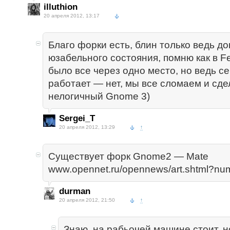
illuthion
20 апреля 2012, 13:17
Благо форки есть, блин только ведь д
юзабельного состояния, помню как в F
было все через одно место, но ведь с
работает — нет, мы все сломаем и сд
нелогичный Gnome 3)
Sergei_T
20 апреля 2012, 13:29
↑
Существует форк Gnome2 — Mate
www.opennet.ru/opennews/art.shtml?n
durman
20 апреля 2012, 21:50
↑
Знаю, на рабьочей машине стоит. н