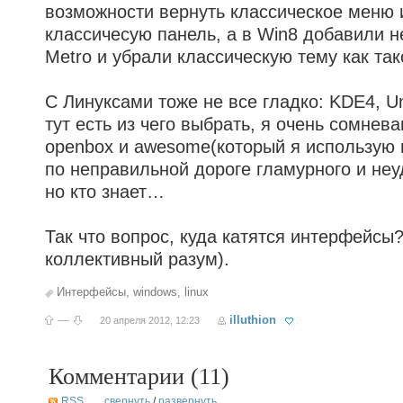
возможности вернуть классическое меню 
классичесую панель, а в Win8 добавили
Metro и убрали классическую тему как т
С Линуксами тоже не все гладко: KDE4, 
тут есть из чего выбрать, я очень сомнев
openbox и awesome(который я использую 
по неправильной дороге гламурного и не
но кто знает…
Так что вопрос, куда катятся интерфейсы
коллективный разум).
Интерфейсы
,
windows
,
linux
—
illuthion
20 апреля 2012, 12:23
Комментарии (
11
)
RSS
свернуть
/
развернуть