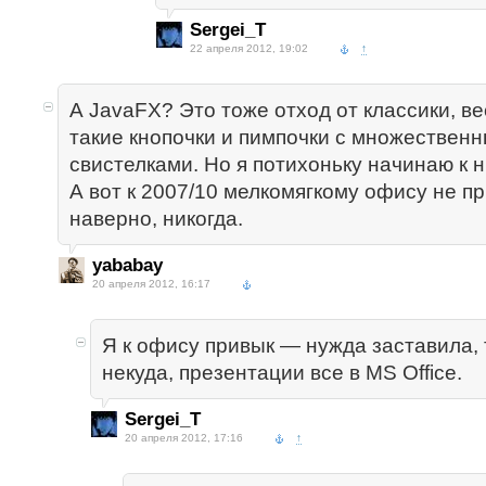
Sergei_T
22 апреля 2012, 19:02
↑
А JavaFX? Это тоже отход от классики, в
такие кнопочки и пимпочки с множествен
свистелками. Но я потихоньку начинаю к 
А вот к 2007/10 мелкомягкому офису не пр
наверно, никогда.
yababay
20 апреля 2012, 16:17
Я к офису привык — нужда заставила, т
некуда, презентации все в MS Office.
Sergei_T
20 апреля 2012, 17:16
↑