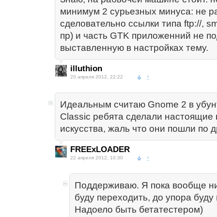
минимум 2 сурьезных минуса: не ра
сделовательно ссылки типа ftp://, smb
пр) и часть GTK приложенний не п
выставленную в настройках тему.
illuthion
20 апреля 2012, 22:22
↑
Идеальным считаю Gnome 2 в убунт
Classic ребята сделали настоящие
искусства, жаль что они пошли по д
FREExLOADER
22 апреля 2012, 10:30
↑
Поддерживаю. Я пока вообще ни
буду переходить, до упора буду
Надоело быть бетатестером)