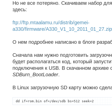
Но не все потеряно. Скачиваем набор дл
здесь:
ftp://ftp.mtaalamu.ru/distrib/gemei-
a330/firmware/A330_V1_10_2011_01_27.zip
О нем подробнее написано в блоге разраб
Сначала нам нужно подготовить загрузочн
будет располагаться код, который запуст
подключения к USB. В скачанном архиве 
SDBurn_BootLoader
.
В Linux загрузочную SD карту можно сдела
dd if=rom.bin of=/dev/sdb bs=512 seek=2