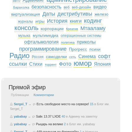
Админинг
авто
безопасность
видео
веб
веб-дизайн
Барахолка
Даты
дистрибутивы
виртуализация
железо
кодинг
История
книги
игры
журналы
консоль
Мтааламу
корпорации
Креатив
мультимедиа
музыка
операционные системы
офтальмология
приколы
политика
программирование
Прогресс
психи
Радио
софт
Синема
самоделки
Россия
сеть
юмор
ссылки
Фото
Стихи
Япония
торрент
Прямой эфир
Публикации
Комментарии
Sergei_T
→
Есть свободное место на сервере!
15
в
Блог им.
Sergei_T
yababay
→
Salix 13.37 LXDE
40
в
Админу на заметку
yababay
→
Рыцарь на велике
2
в
Блог им. yababay
Sergei_T
→
449 градусов по Фаренгейту
1
в
Новости