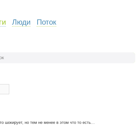
ги
Люди
Поток
ок
то шокирует, но тем не менее в этом что то есть…