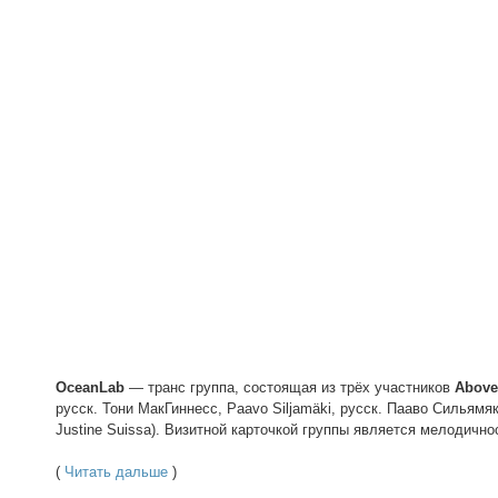
OceanLab
— транс группа, состоящая из трёх участников
Above
русск. Тони МакГиннесс, Paavo Siljamäki, русск. Пааво Сильямя
Justine Suissa). Визитной карточкой группы является мелодично
(
Читать дальше
)