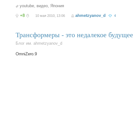
youtube
,
видео
,
Япония
+8
ahmetzyanov_d
10 мая 2010, 13:06
4
Трансформеры - это недалекое будущее
Блог им. ahmetzyanov_d
OmniZero.9