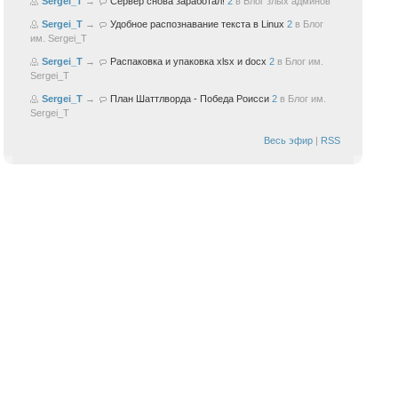
Sergei_T
→
Сервер снова заработал!
2
в
Блог злых админов
Sergei_T
→
Удобное распознавание текста в Linux
2
в
Блог
им. Sergei_T
Sergei_T
→
Распаковка и упаковка xlsx и docx
2
в
Блог им.
Sergei_T
Sergei_T
→
План Шаттлворда - Победа Роисси
2
в
Блог им.
Sergei_T
Весь эфир
|
RSS