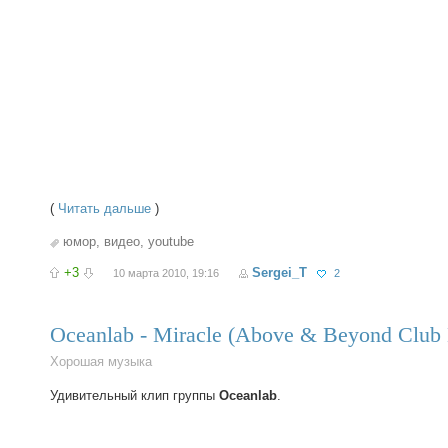
(
Читать дальше
)
юмор
,
видео
,
youtube
+3
Sergei_T
10 марта 2010, 19:16
2
Oceanlab - Miracle (Above & Beyond Club 
Хорошая музыка
Удивительный клип группы
Oceanlab
.