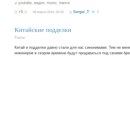
youtube
,
видео
,
music
,
trance
+5
Sergei_T
08 марта 2010, 03:34
7
Китайские подделки
Flame
Китай и подделки давно стали для нас синонимами. Тем не мене
инженеров в скором времени будут продаваться под своими бр