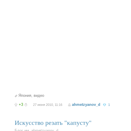
Япония
,
видео
+3
ahmetzyanov_d
27 июня 2010, 11:16
1
Искусство резать "капусту"
Блог им. ahmetzyanov_d