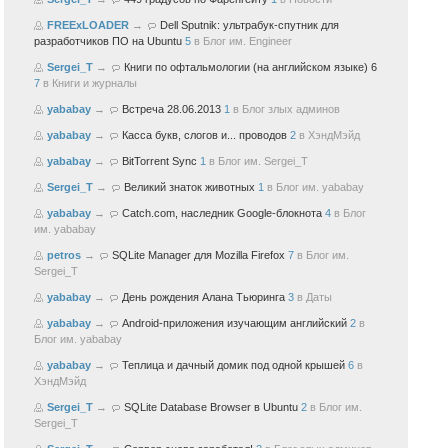
FREExLOADER
→
Dell Sputnik: ультрабук-спутник для
разработчиков ПО на Ubuntu
5
в
Блог им. Engineer
Sergei_T
→
Книги по офтальмологии (на английском языке) 6
7
в
Книги и журналы
yababay
→
Встреча 28.06.2013
1
в
Блог злых админов
yababay
→
Касса букв, слогов и... проводов
2
в
ХэндМэйд
yababay
→
BitTorrent Sync
1
в
Блог им. Sergei_T
Sergei_T
→
Великий знаток животных
1
в
Блог им. yababay
yababay
→
Catch.com, наследник Google-блокнота
4
в
Блог
им. yababay
petros
→
SQLite Manager для Mozilla Firefox
7
в
Блог им.
Sergei_T
yababay
→
День рождения Алана Тьюринга
3
в
Даты
yababay
→
Android-приложения изучающим английский
2
в
Блог им. yababay
yababay
→
Теплица и дачный домик под одной крышей
6
в
ХэндМэйд
Sergei_T
→
SQLite Database Browser в Ubuntu
2
в
Блог им.
Sergei_T