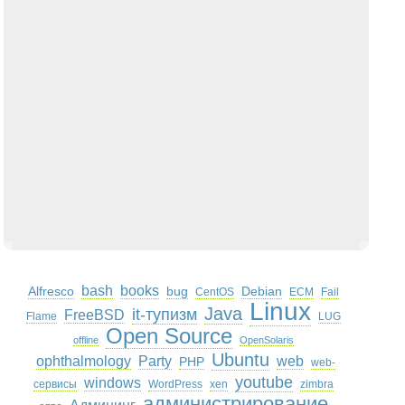
bash
books
Alfresco
bug
Debian
CentOS
ECM
Fail
Linux
Java
it-тупизм
FreeBSD
Flame
LUG
Open Source
offline
OpenSolaris
Ubuntu
ophthalmology
Party
web
PHP
web-
youtube
windows
сервисы
WordPress
xen
zimbra
администрирование