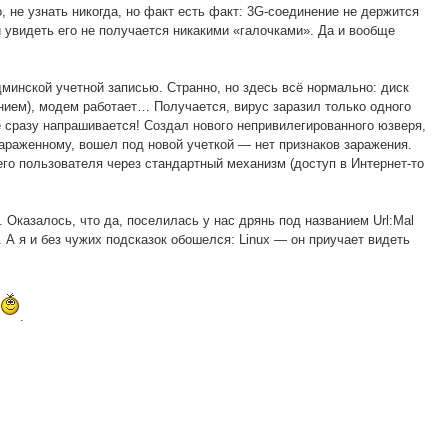
, не узнать никогда, но факт есть факт: 3G-соединение не держится
и увидеть его не получается никакими «галочками». Да и вообще
минской учетной записью. Странно, но здесь всё нормально: диск
анием), модем работает… Получается, вирус заразил только одного
е сразу напрашивается! Создал нового непривилегированного юзверя,
зараженному, вошел под новой учеткой — нет признаков заражения.
его пользователя через стандартный механизм (доступ в Интернет-то
 Оказалось, что да, поселилась у нас дрянь под названием Url:Mal
. А я и без чужих подсказок обошелся: Linux — он приучает видеть
.