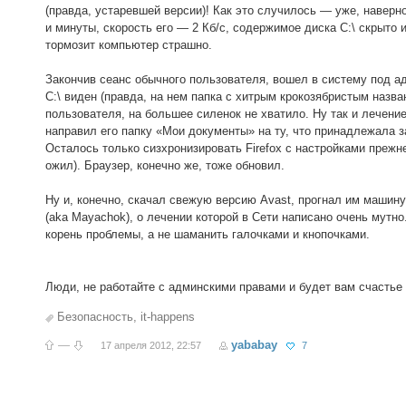
(правда, устаревшей версии)! Как это случилось — уже, наверно
и минуты, скорость его — 2 Кб/с, содержимое диска C:\ скрыто 
тормозит компьютер страшно.
Закончив сеанс обычного пользователя, вошел в систему под ад
C:\ виден (правда, на нем папка с хитрым крокозябристым назв
пользователя, на большее силенок не хватило. Ну так и лечени
направил его папку «Мои документы» на ту, что принадлежала 
Осталось только сизхронизировать Firefox с настройками прежн
ожил). Браузер, конечно же, тоже обновил.
Ну и, конечно, скачал свежую версию Avast, прогнал им машину.
(aka Mayachok), о лечении которой в Сети написано очень мутно
корень проблемы, а не шаманить галочками и кнопочками.
Люди, не работайте с админскими правами и будет вам счастье
Безопасность
,
it-happens
—
yababay
17 апреля 2012, 22:57
7