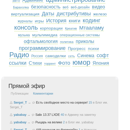
Админинг
авто
безопасность
видео
веб
веб-дизайн
Барахолка
Даты
дистрибутивы
виртуализация
железо
кодинг
История
книги
игры
журналы
консоль
Мтааламу
корпорации
Креатив
мультимедиа
музыка
операционные системы
офтальмология
приколы
политика
программирование
Прогресс
психи
Радио
софт
Синема
самоделки
Россия
сеть
юмор
ссылки
Фото
Стихи
Япония
торрент
Прямой эфир
Публикации
Комментарии
Sergei_T
→
Есть свободное место на сервере!
15
в
Блог им.
Sergei_T
yababay
→
Salix 13.37 LXDE
40
в
Админу на заметку
yababay
→
Рыцарь на велике
2
в
Блог им. yababay
Sergei_T
→
449 градусов по Фаренгейту
1
в
Новости