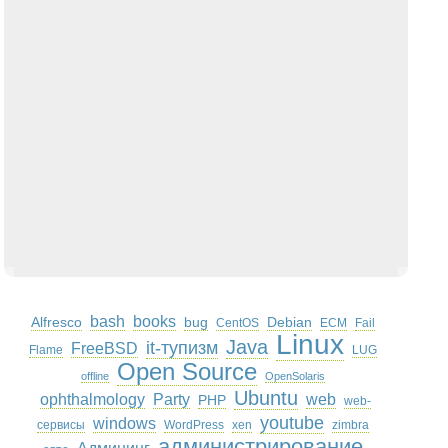
bash
books
Alfresco
bug
Debian
CentOS
ECM
Fail
Linux
Java
it-тупизм
FreeBSD
Flame
LUG
Open Source
offline
OpenSolaris
Ubuntu
ophthalmology
Party
web
PHP
web-
youtube
windows
сервисы
WordPress
xen
zimbra
администрирование