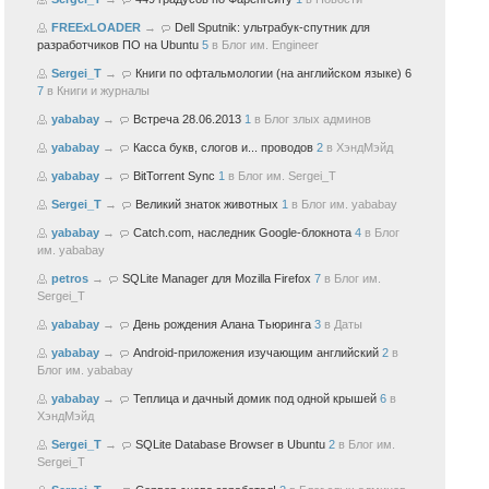
FREExLOADER
→
Dell Sputnik: ультрабук-спутник для
разработчиков ПО на Ubuntu
5
в
Блог им. Engineer
Sergei_T
→
Книги по офтальмологии (на английском языке) 6
7
в
Книги и журналы
yababay
→
Встреча 28.06.2013
1
в
Блог злых админов
yababay
→
Касса букв, слогов и... проводов
2
в
ХэндМэйд
yababay
→
BitTorrent Sync
1
в
Блог им. Sergei_T
Sergei_T
→
Великий знаток животных
1
в
Блог им. yababay
yababay
→
Catch.com, наследник Google-блокнота
4
в
Блог
им. yababay
petros
→
SQLite Manager для Mozilla Firefox
7
в
Блог им.
Sergei_T
yababay
→
День рождения Алана Тьюринга
3
в
Даты
yababay
→
Android-приложения изучающим английский
2
в
Блог им. yababay
yababay
→
Теплица и дачный домик под одной крышей
6
в
ХэндМэйд
Sergei_T
→
SQLite Database Browser в Ubuntu
2
в
Блог им.
Sergei_T