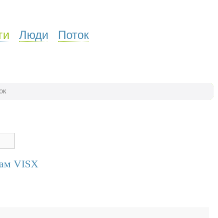
ги
Люди
Поток
ок
рам VISX