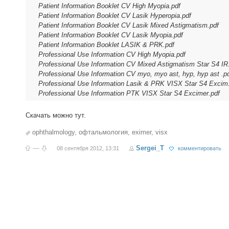
Patient Information Booklet CV High Myopia.pdf
Patient Information Booklet CV Lasik Hyperopia.pdf
Patient Information Booklet CV Lasik Mixed Astigmatism.pdf
Patient Information Booklet CV Lasik Myopia.pdf
Patient Information Booklet LASIK & PRK.pdf
Professional Use Information CV High Myopia.pdf
Professional Use Information CV Mixed Astigmatism Star S4 IR
Professional Use Information CV myo, myo ast, hyp, hyp ast .p
Professional Use Information Lasik & PRK VISX Star S4 Excim
Professional Use Information PTK VISX Star S4 Excimer.pdf
Скачать можно тут.
ophthalmology
,
офтальмология
,
eximer
,
visx
—
Sergei_T
08 сентября 2012, 13:31
комментировать