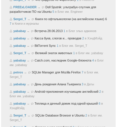
FREExLOADER
→
Dell Sputnik: ультрабук-спутник для
разработчиков ПО на Ubuntu
5
в
Блог им. Engineer
Sergei_T
→
Книги по офтальмологии (на английском языке) 6
7
в
Книги и журналы
yababay
→
Встреча 28.06.2013
1
в
Блог злых админов
yababay
→
Касса букв, слогов и... проводов
2
в
ХэндМэйд
yababay
→
BitTorrent Sync
1
в
Блог им. Sergei_T
Sergei_T
→
Великий знаток животных
1
в
Блог им. yababay
yababay
→
Catch.com, наследник Google-блокнота
4
в
Блог
им. yababay
petros
→
SQLite Manager для Mozilla Firefox
7
в
Блог им.
Sergei_T
yababay
→
День рождения Алана Тьюринга
3
в
Даты
yababay
→
Android-приложения изучающим английский
2
в
Блог им. yababay
yababay
→
Теплица и дачный домик под одной крышей
6
в
ХэндМэйд
Sergei_T
→
SQLite Database Browser в Ubuntu
2
в
Блог им.
Sergei_T