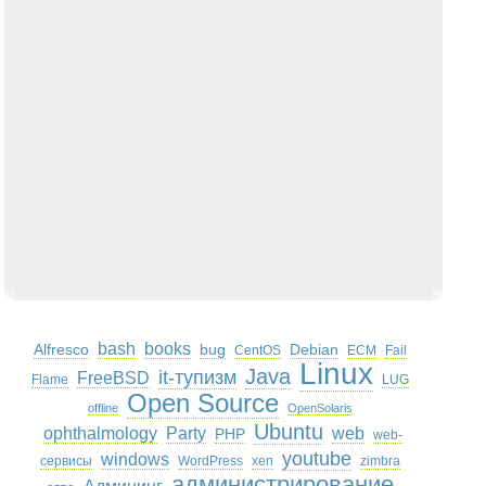
bash
books
Alfresco
bug
Debian
CentOS
ECM
Fail
Linux
Java
it-тупизм
FreeBSD
Flame
LUG
Open Source
offline
OpenSolaris
Ubuntu
ophthalmology
Party
web
PHP
web-
youtube
windows
сервисы
WordPress
xen
zimbra
администрирование