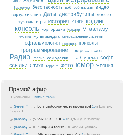
Админинг
авто
безопасность
видео
веб
веб-дизайн
Барахолка
Даты
дистрибутивы
виртуализация
железо
кодинг
История
книги
игры
журналы
консоль
Мтааламу
корпорации
Креатив
мультимедиа
музыка
операционные системы
офтальмология
приколы
политика
программирование
Прогресс
психи
Радио
софт
Синема
самоделки
Россия
сеть
юмор
ссылки
Фото
Стихи
Япония
торрент
Прямой эфир
Публикации
Комментарии
Sergei_T
→
Есть свободное место на сервере!
15
в
Блог им.
Sergei_T
yababay
→
Salix 13.37 LXDE
40
в
Админу на заметку
yababay
→
Рыцарь на велике
2
в
Блог им. yababay
Sergei_T
→
449 градусов по Фаренгейту
1
в
Новости