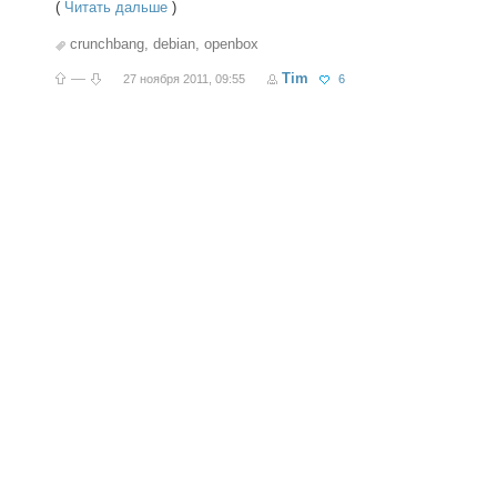
(
Читать дальше
)
crunchbang
,
debian
,
openbox
—
Tim
27 ноября 2011, 09:55
6