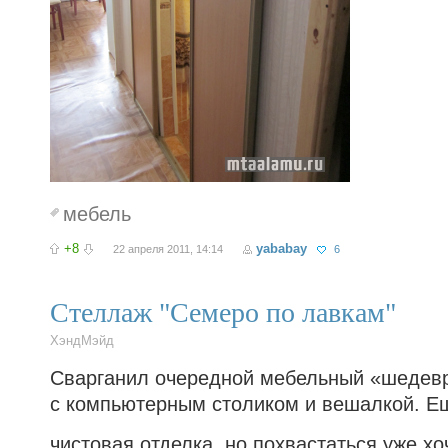
мебель
+8
yababay
22 апреля 2011, 14:14
6
Стеллаж "Семеро по лавкам"
ХэндМэйд
Сварганил очередной мебельный «шедевр
с компьютерным столиком и вешалкой. Е
чистовая отделка, но похвастаться уже х