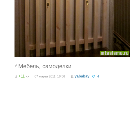
Мебель
,
самоделки
+11
yababay
07 марта 2011, 18:56
4