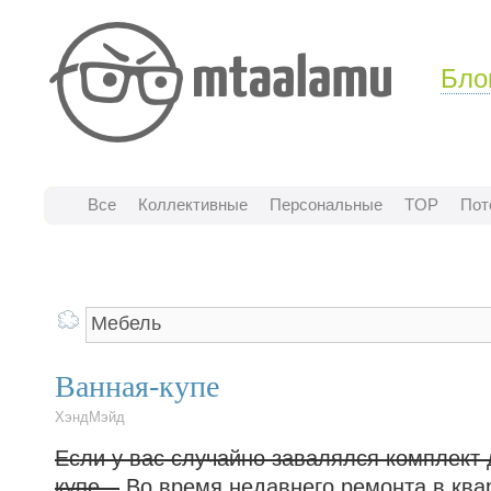
Бло
Все
Коллективные
Персональные
TOP
Пот
Ванная-купе
ХэндМэйд
Если у вас случайно завалялся комплект
купе...
Во время недавнего ремонта в ква