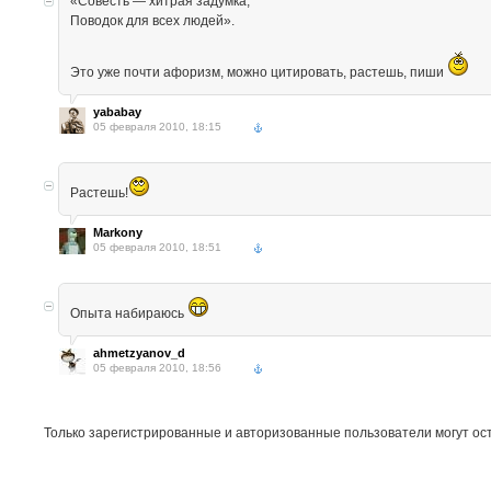
«Совесть — хитрая задумка,
Поводок для всех людей».
Это уже почти афоризм, можно цитировать, растешь, пиши
yababay
05 февраля 2010, 18:15
Pастешь!
Markony
05 февраля 2010, 18:51
Опыта набираюсь
ahmetzyanov_d
05 февраля 2010, 18:56
Только зарегистрированные и авторизованные пользователи могут ос