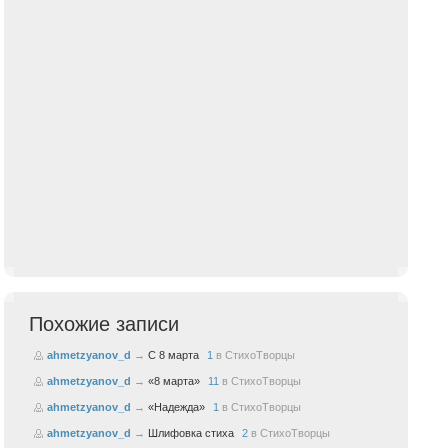
Похожие записи
ahmetzyanov_d
→
С 8 марта
1
в
СтихоТворцы
ahmetzyanov_d
→
«8 марта»
11
в
СтихоТворцы
ahmetzyanov_d
→
«Надежда»
1
в
СтихоТворцы
ahmetzyanov_d
→
Шлифовка стиха
2
в
СтихоТворцы