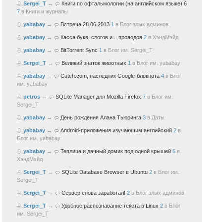
Sergei_T
→
Книги по офтальмологии (на английском языке) 6
7
в
Книги и журналы
yababay
→
Встреча 28.06.2013
1
в
Блог злых админов
yababay
→
Касса букв, слогов и... проводов
2
в
ХэндМэйд
yababay
→
BitTorrent Sync
1
в
Блог им. Sergei_T
Sergei_T
→
Великий знаток животных
1
в
Блог им. yababay
yababay
→
Catch.com, наследник Google-блокнота
4
в
Блог
им. yababay
petros
→
SQLite Manager для Mozilla Firefox
7
в
Блог им.
Sergei_T
yababay
→
День рождения Алана Тьюринга
3
в
Даты
yababay
→
Android-приложения изучающим английский
2
в
Блог им. yababay
yababay
→
Теплица и дачный домик под одной крышей
6
в
ХэндМэйд
Sergei_T
→
SQLite Database Browser в Ubuntu
2
в
Блог им.
Sergei_T
Sergei_T
→
Сервер снова заработал!
2
в
Блог злых админов
Sergei_T
→
Удобное распознавание текста в Linux
2
в
Блог
им. Sergei_T