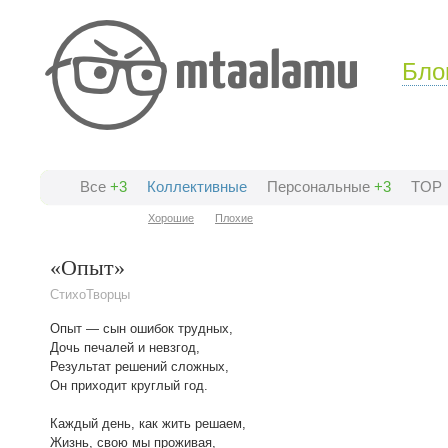
Бло
Все
+3
Коллективные
Персональные
+3
TOP
Хорошие
Плохие
«Опыт»
СтихоТворцы
Опыт — сын ошибок трудных,
Дочь печалей и невзгод,
Результат решений сложных,
Он приходит круглый год.
Каждый день, как жить решаем,
Жизнь, свою мы проживая,