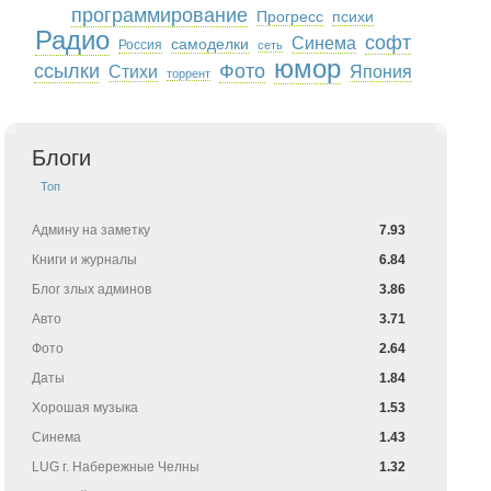
программирование
Прогресс
психи
Радио
софт
Синема
самоделки
Россия
сеть
юмор
ссылки
Фото
Стихи
Япония
торрент
Блоги
Топ
Админу на заметку
7.93
Книги и журналы
6.84
Блог злых админов
3.86
Авто
3.71
Фото
2.64
Даты
1.84
Хорошая музыка
1.53
Синема
1.43
LUG г. Набережные Челны
1.32