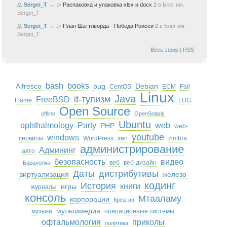
Sergei_T
→
Распаковка и упаковка xlsx и docx
2
в
Блог им.
Sergei_T
Sergei_T
→
План Шаттлворда - Победа Роисси
2
в
Блог им.
Sergei_T
Весь эфир
|
RSS
bash
books
Alfresco
bug
Debian
CentOS
ECM
Fail
Linux
Java
it-тупизм
FreeBSD
Flame
LUG
Open Source
offline
OpenSolaris
Ubuntu
ophthalmology
Party
web
PHP
web-
youtube
windows
сервисы
WordPress
xen
zimbra
администрирование
Админинг
авто
безопасность
видео
веб
веб-дизайн
Барахолка
Даты
дистрибутивы
виртуализация
железо
кодинг
История
книги
игры
журналы
консоль
Мтааламу
корпорации
Креатив
мультимедиа
музыка
операционные системы
офтальмология
приколы
политика