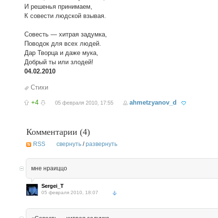
И решенья принимаем,
К совести людской взывая.
Совесть — хитрая задумка,
Поводок для всех людей.
Дар Творца и даже мука,
Добрый ты или злодей!
04.02.2010
Стихи
+4
ahmetzyanov_d
05 февраля 2010, 17:55
Комментарии (
4
)
RSS
свернуть
/
развернуть
мне нраиццо
Sergei_T
05 февраля 2010, 18:07