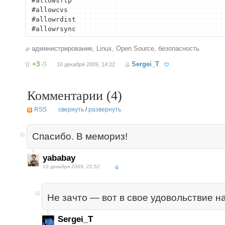
#allowsftp

#allowcvs

#allowrdist

#allowrsync
администрирование
,
Linux
,
Open Source
,
безопасность
+3
Sergei_T
10 декабря 2009, 14:22
Комментарии (
4
)
RSS
свернуть
/
развернуть
Спасибо. В мемориз!
yababay
10 декабря 2009, 22:52
Не зачто — вот в свое удовольствие н
Sergei_T