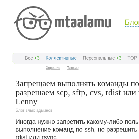
Бло
Все
+3
Коллективные
Персональные
+3
TOP
Хорошие
Плохие
Запрещаем выполнять команды по 
разрешаем scp, sftp, cvs, rdist или
Lenny
Блог злых админов
Иногда нужно запретить какому-либо пол
выполнение команд по ssh, но разрешить то
rdist или rsync.