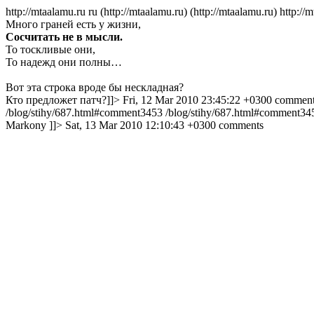
http://mtaalamu.ru
ru
(http://mtaalamu.ru)
(http://mtaalamu.ru)
http://
Много граней есть у жизни,
Сосчитать не в мысли.
То тоскливые они,
То надежд они полны…
Вот эта строка вроде бы нескладная?
Кто предложет патч?]]>
Fri, 12 Mar 2010 23:45:22 +0300
comment
/blog/stihy/687.html#comment3453
/blog/stihy/687.html#comment3
Markony
]]>
Sat, 13 Mar 2010 12:10:43 +0300
comments