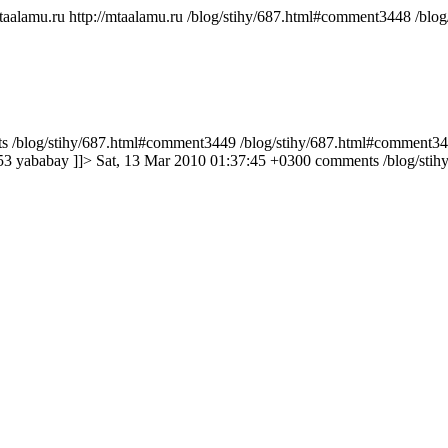
mtaalamu.ru
http://mtaalamu.ru
/blog/stihy/687.html#comment3448
/blo
s
/blog/stihy/687.html#comment3449
/blog/stihy/687.html#comment3
453
yababay
]]>
Sat, 13 Mar 2010 01:37:45 +0300
comments
/blog/sti