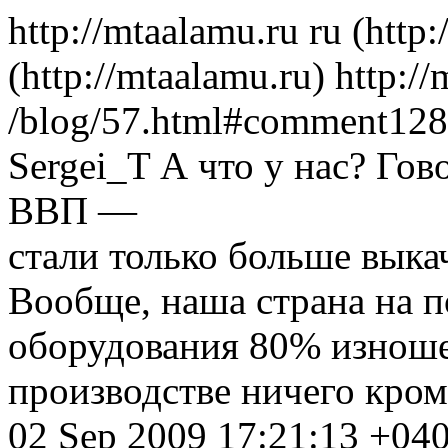
http://mtaalamu.ru
ru
(http:
(http://mtaalamu.ru)
http:/
/blog/57.html#comment128
Sergei_T
А что у нас? Го
ВВП —
стали только больше выка
Вообще, наша страна на 
оборудования 80% изношен
производстве ничего кроме
02 Sep 2009 17:21:13 +04